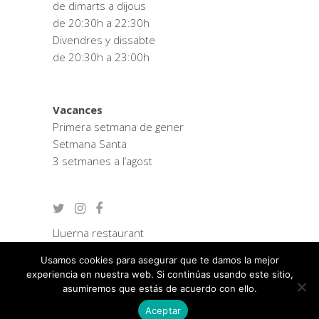
de dimarts a dijous
de 20:30h a 22:30h
Divendres y dissabte
de 20:30h a 23:00h
Vacances
Primera setmana de gener
Setmana Santa
3 setmanes a l’agost
Lluerna restaurant
Zostera consultoria
Usamos cookies para asegurar que te damos la mejor
Política de privacitat
experiencia en nuestra web. Si continúas usando este sitio,
Avís legal
asumiremos que estás de acuerdo con ello.
Aceptar