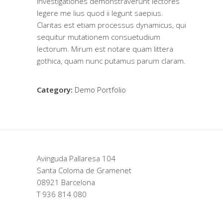
Investigationes demonstraverunt lectores
legere me lius quod ii legunt saepius.
Claritas est etiam processus dynamicus, qui
sequitur mutationem consuetudium
lectorum. Mirum est notare quam littera
gothica, quam nunc putamus parum claram.
Category:
Demo Portfolio
Avinguda Pallaresa 104
Santa Coloma de Gramenet
08921 Barcelona
T 936 814 080