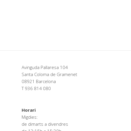
Deconstructing Shapes
Create
Nature
Solitude and Happiness
Create
Dream
Avinguda Pallaresa 104
Santa Coloma de Gramenet
08921 Barcelona
T 936 814 080
Horari
Migdies:
de dimarts a divendres