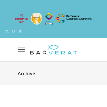
CA
|
ES
|
EN
Archive
Shadows on the Wall
Create
Dream
The Artistry of Waiting
Create
Hope