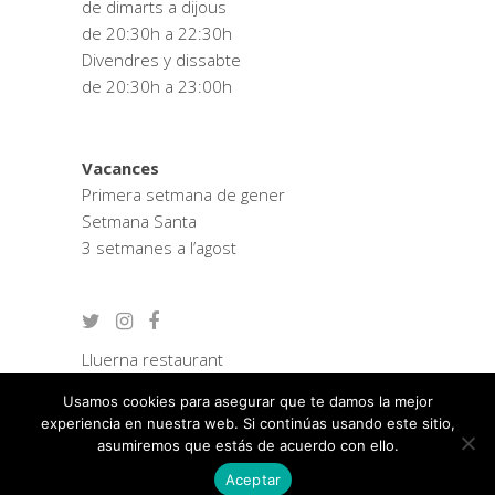
de dimarts a dijous
de 20:30h a 22:30h
Divendres y dissabte
de 20:30h a 23:00h
Vacances
Primera setmana de gener
Setmana Santa
3 setmanes a l’agost
Lluerna restaurant
Zostera consultoria
Usamos cookies para asegurar que te damos la mejor
Política de privacitat
experiencia en nuestra web. Si continúas usando este sitio,
Avís legal
asumiremos que estás de acuerdo con ello.
Aceptar