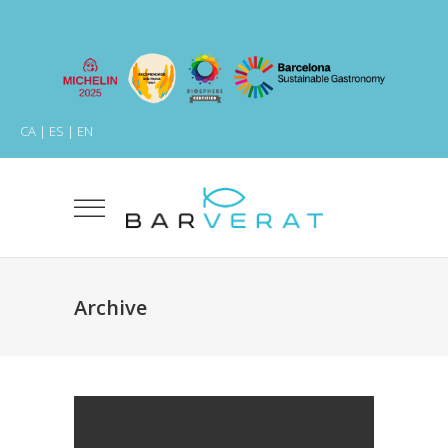
CA
|
ES
|
EN
Archive