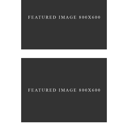
Geometric Analysis
Culture
Idea
Still, Light and Silent
Idea
Love