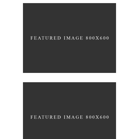
Bending the Spoon
Idea
Simple
Weighing it Down
Culture
Idea