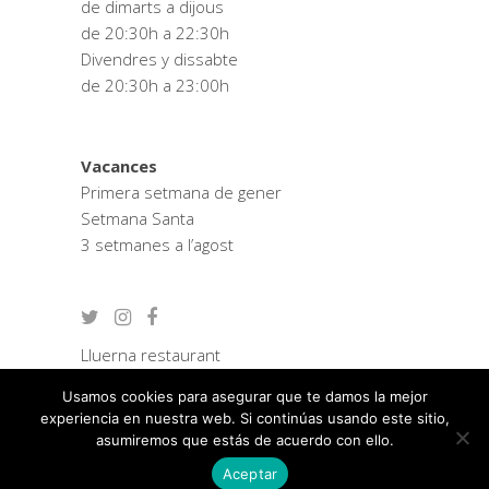
de dimarts a dijous
de 20:30h a 22:30h
Divendres y dissabte
de 20:30h a 23:00h
Vacances
Primera setmana de gener
Setmana Santa
3 setmanes a l’agost
Lluerna restaurant
Zostera consultoria
Usamos cookies para asegurar que te damos la mejor
Política de privacitat
experiencia en nuestra web. Si continúas usando este sitio,
Avís legal
asumiremos que estás de acuerdo con ello.
Aceptar