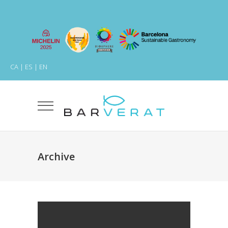
CA
|
ES
|
EN
Archive