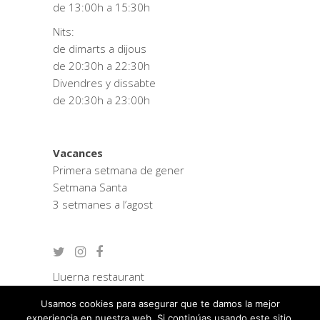
de 13:00h a 15:30h
Nits:
de dimarts a dijous
de 20:30h a 22:30h
Divendres y dissabte
de 20:30h a 23:00h
Vacances
Primera setmana de gener
Setmana Santa
3 setmanes a l’agost
Lluerna restaurant
Zostera consultoria
Usamos cookies para asegurar que te damos la mejor
Política de privacitat
experiencia en nuestra web. Si continúas usando este sitio,