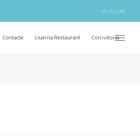
CA
|
ES
|
EN
Contacte
Lluerna Restaurant
Consultoria