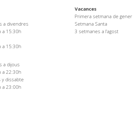
Vacances
Primera setmana de gener
s a divendres
Setmana Santa
 a 15:30h
3 setmanes a l’agost
 a 15:30h
s a dijous
 a 22:30h
 y dissabte
 a 23:00h