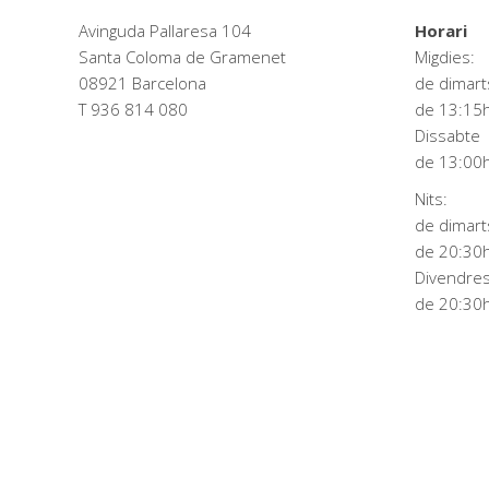
Avinguda Pallaresa 104
Horari
Santa Coloma de Gramenet
Migdies:
08921 Barcelona
de dimart
T 936 814 080
de 13:15h
Dissabte
de 13:00h
Nits:
de dimart
de 20:30h
Divendres
de 20:30h